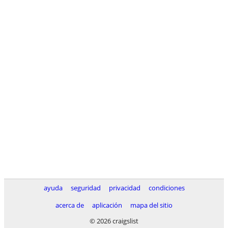
ayuda
seguridad
privacidad
condiciones
acerca de
aplicación
mapa del sitio
© 2026 craigslist