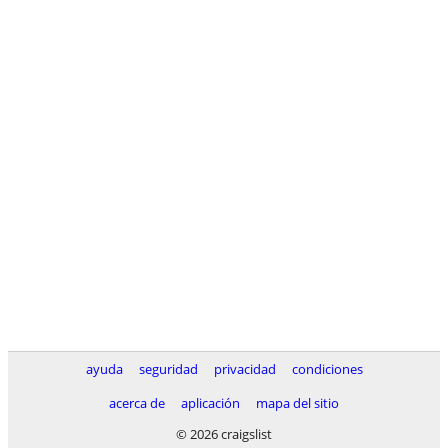
ayuda
seguridad
privacidad
condiciones
acerca de
aplicación
mapa del sitio
© 2026 craigslist