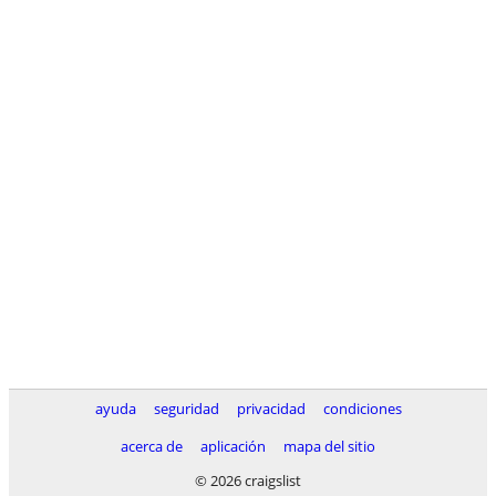
ayuda
seguridad
privacidad
condiciones
acerca de
aplicación
mapa del sitio
© 2026 craigslist