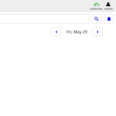
anúnciate
cuenta
Fri, May 29