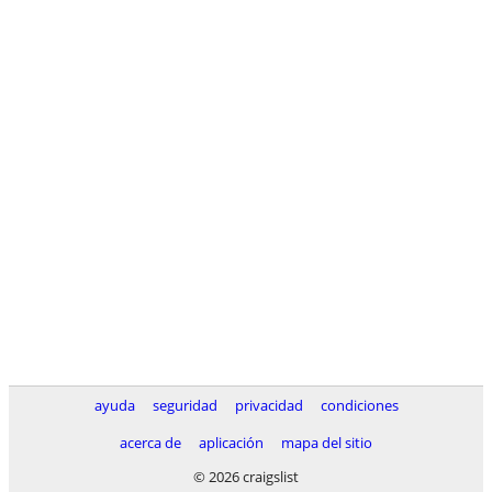
ayuda
seguridad
privacidad
condiciones
acerca de
aplicación
mapa del sitio
© 2026 craigslist