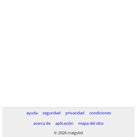
ayuda
seguridad
privacidad
condiciones
acerca de
aplicación
mapa del sitio
© 2026 craigslist