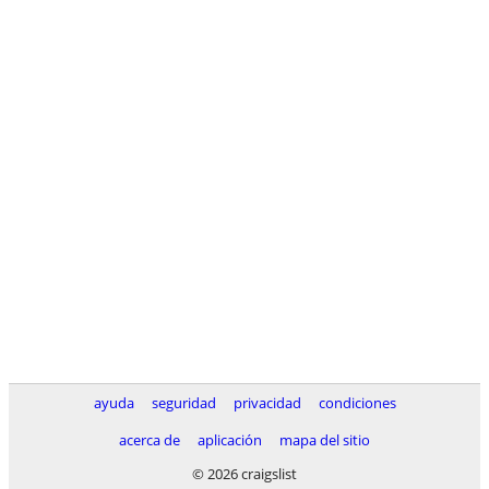
ayuda
seguridad
privacidad
condiciones
acerca de
aplicación
mapa del sitio
© 2026 craigslist