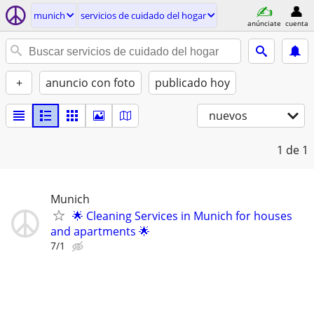
munich
servicios de cuidado del hogar
anúnciate
cuenta
+
anuncio con foto
publicado hoy
nuevos
1
de 1
Munich
🌟 Cleaning Services in Munich for houses
and apartments 🌟
7/1